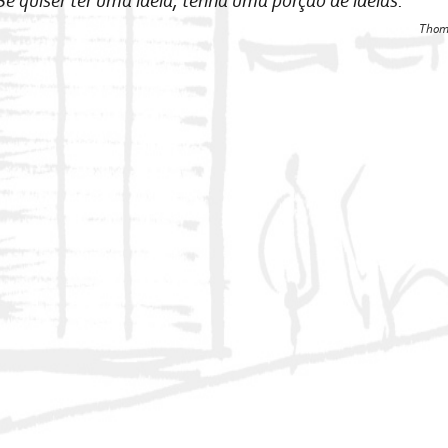
Se quiser ter uma ideia, tenha uma porção de ideias."
Thom